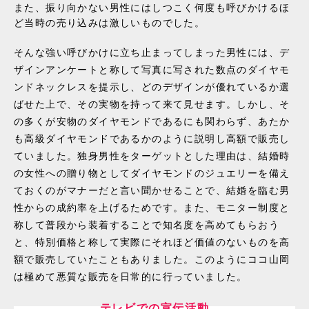
また、振り向かない男性にはしつこく何度も呼びかけるほ
ど当時の売り込みは激しいものでした。
そんな強い呼びかけに立ち止まってしまった男性には、デ
ザインアンケートと称して写真に写された数点のダイヤモ
ンドネックレスを提示し、どのデザインが優れているか選
ばせた上で、その実物を持って来て見せます。しかし、そ
の多くが安物のダイヤモンドであるにも関わらず、あたか
も高級ダイヤモンドであるかのように説明し高額で販売し
ていました。独身男性をターゲットとした理由は、結婚時
の女性への贈り物としてダイヤモンドのジュエリーを備え
ておくのがマナーだと言い聞かせることで、結婚を臨む男
性からの成約率を上げるためです。また、モニター制度と
称して普段から装着することで知名度を高めてもらおう
と、特別価格と称して実際にそれほど価値のないものを高
額で販売していたこともありました。このようにココ山岡
は極めて悪質な販売を日常的に行っていました。
テレビでの宣伝活動