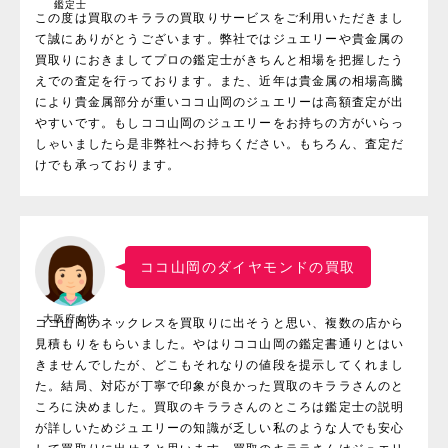
鑑定士
この度は買取のキララの買取りサービスをご利用いただきまし
て誠にありがとうございます。弊社ではジュエリーや貴金属の
買取りにおきましてプロの鑑定士がきちんと相場を把握したう
えでの査定を行っております。また、近年は貴金属の相場高騰
により貴金属部分が重いココ山岡のジュエリーは高額査定が出
やすいです。もしココ山岡のジュエリーをお持ちの方がいらっ
しゃいましたら是非弊社へお持ちください。もちろん、査定だ
けでも承っております。
ココ山岡のダイヤモンドの買取
大阪府女性
ココ山岡のネックレスを買取りに出そうと思い、複数の店から
見積もりをもらいました。やはりココ山岡の鑑定書通りとはい
きませんでしたが、どこもそれなりの値段を提示してくれまし
た。結局、対応が丁寧で印象が良かった買取のキララさんのと
ころに決めました。買取のキララさんのところは鑑定士の説明
が詳しいためジュエリーの知識が乏しい私のような人でも安心