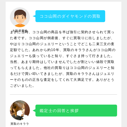
ココ山岡のダイヤモンドの買取
大阪府男性
まさに当時、ココ山岡の商品を半ば強引に契約させられて買っ
た者です。ココ山岡が倒産後、すぐに買取りに出しましたが、
やはりココ山岡のジュエリーということでどこも二束三文の査
定額でした。あれから約10年、買取のキララさんがココ山岡の
ジュエリーも扱っていると知り、すぐさま持って行きました。
当然、あまり期待はしていませんでしたが割といい値段で買取
ってもらえました。他社の買取りはココ山岡のジュエリーと知
るだけで買い叩いてきましたが、買取のキララさんはジュエリ
ーそのものの正当な査定をしてくれて大満足です。ありがとう
ございました。
鑑定士の回答と挨拶
買取のキララ