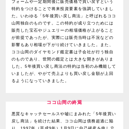
フォームや一定期間後に販売価格で買い戻すという
特約をつけることで将来投資要素を強調していまし
た。いわゆる「5年後買い戻し商法」と呼ばれるココ
山岡独自のものです。この特約が成り立つためには
販売した宝石やジュエリーの相場価格が上がること
が前提であったが、実際には販売当時は不況などの
影響もあり相場が下がり続けていきました。また、
ココ山岡のダイヤモンド鑑定書は子会社が行う独自
のものであり、世間の鑑定とは大きな開きがありま
した。5年後買い戻し商法の特約は当初のみ機能して
いましたが、やがて売上よりも買い戻し金額が上回
るようになっていきました。
ココ山岡の終焉
悪質なキャッチセールスや嘘にまみれた「5年後買い
戻し商法」を続けた結果、ココ山岡は債務超過に陥
り、1997年（平成9年）1月9日に自己破産を申し立