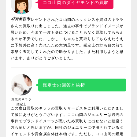
ココ山岡のダイヤモンドの買取
大阪府女性
今の夫にプレゼントされたコ山岡のネックレスを買取のキララ
さんの買取りに出しました。過去の事件でブランドイメージが
悪いため、今まで一度も身につけることもなく買取してもらえ
るのか不安でした。しかし、ちゃんと買取りしてもらえたうえ
に予想外に高く売れたため大満足です。鑑定士の方も目の前で
素早く査定してくれたので助かりました。また利用しようと思
います。ありがとうございました。
鑑定士の回答と挨拶
買取のキララ
鑑定士
この度は買取のキララの買取りサービスをご利用いただきまし
て誠にありがとうございます。ココ山岡のジュエリーは過去の
事件でブランドイメージが悪いため買取りに出せないと躊躇う
方も多いと思いますが、同社のジュエリーに使用されているダ
イヤモンドや貴金属自体は本物です。ただし、ココ山岡の鑑定